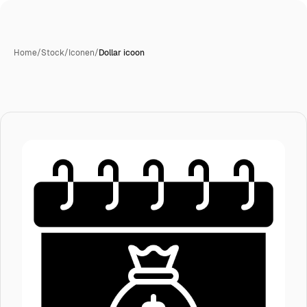
Home
/
Stock
/
Iconen
/
Dollar icoon