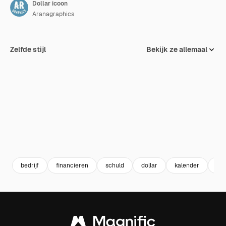
Dollar icoon
Aranagraphics
Zelfde stijl
Bekijk ze allemaal
bedrijf
financieren
schuld
dollar
kalender
bo