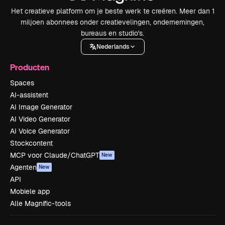
Het creatieve platform om je beste werk te creëren. Meer dan 1
miljoen abonnees onder creatievelingen, ondernemingen,
bureaus en studio's.
Nederlands
Producten
Spaces
AI-assistent
AI Image Generator
AI Video Generator
AI Voice Generator
Stockcontent
MCP voor Claude/ChatGPT
New
Agenten
New
API
Mobiele app
Alle Magnific-tools