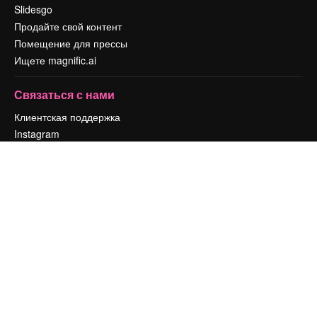
Slidesgo
Продайте свой контент
Помещение для прессы
Ищете magnific.ai
Связаться с нами
Клиентская поддержка
Instagram
YouTube
LinkedIn
TikTok
Discord
X
Reddit
Copyright © 2010-
2026
Freepik Company S.L.U.
Все права защищены
.