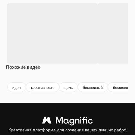
Похожие видео
Premium
Premium
Premium
Premium
идея
креативность
цель
бесшовный
бесшовный 
Креативная платформа для создания ваших лучших работ.