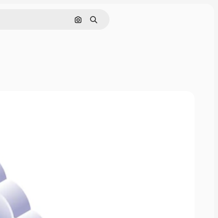
Поиск по изображению
Поиск