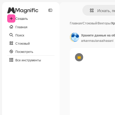
Создать
Главная
/
Стоковый
/
Векторы
/
Хр
Главная
Поиск
Храните данные на о
arkanmaulanaalhasani
Стоковый
Посмотреть
Премиум
Все инструменты