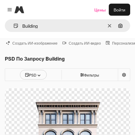
Magnific
Цены
Войти
Close menu
Очистить
Поиск 
Создать ИИ-изображение
Создать ИИ-видео
Персонализи
PSD По Запросу Building
PSD
Фильтры