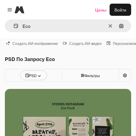
Magnific
Цены
Войти
Close menu
Очистить
Поиск 
Создать ИИ-изображение
Создать ИИ-видео
Персонализи
PSD По Запросу Eco
PSD
Фильтры