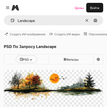
Magnific
Цены
Войти
Close menu
Очистить
Поиск 
Создать ИИ-изображение
Создать ИИ-видео
Персонализи
PSD По Запросу Landscape
PSD
Фильтры