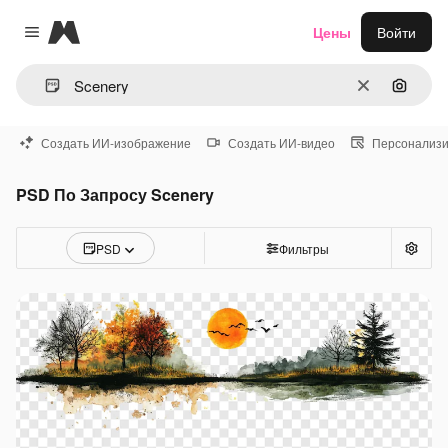
Magnific
Цены
Войти
Close menu
Очистить
Поиск 
Создать ИИ-изображение
Создать ИИ-видео
Персонализи
PSD По Запросу Scenery
PSD
Фильтры