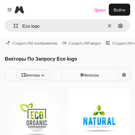
Magnific
Цены
Войти
Close menu
Очистить
Поиск 
Создать ИИ-изображение
Создать ИИ-видео
Создать ИИ-
Векторы По Запросу Eco logo
Векторы
Фильтры