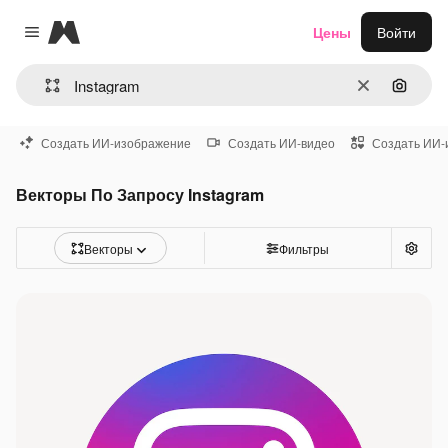
Magnific
Цены
Войти
Close menu
Очистить
Поиск 
Создать ИИ-изображение
Создать ИИ-видео
Создать ИИ-
Векторы По Запросу Instagram
Векторы
Фильтры