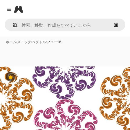
Magnific
Close menu
画像で
ホーム
/
ストック
/
ベクトル
/
フロー18
Premium