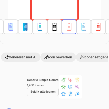
Genereren met AI
icon bewerken
Iconenset gene
Generic Simple Colors
1,260
Iconen
Bekijk alle iconen