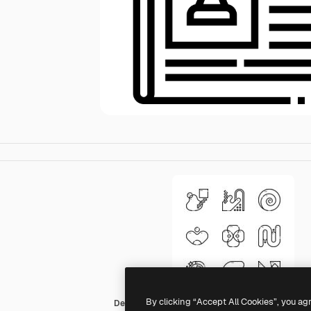
By clicking “Accept All Cookies”, you ag
Detailed Straight Lineal