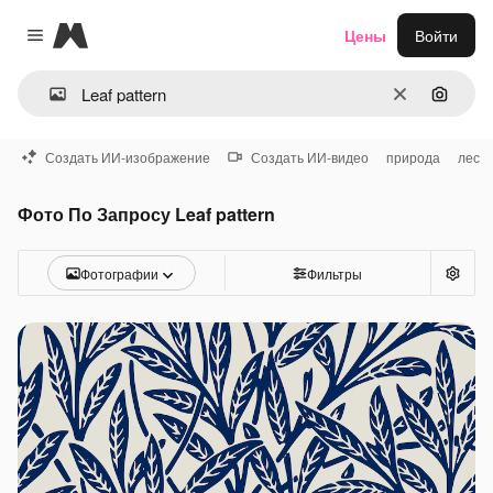
Magnific
Цены
Войти
Close menu
Очистить
Поиск 
Создать ИИ-изображение
Создать ИИ-видео
природа
лес
Фото По Запросу Leaf pattern
Фотографии
Фильтры