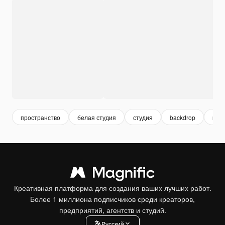
пространство
белая студия
студия
backdrop
пус
Креативная платформа для создания ваших лучших работ.
Более 1 миллиона подписчиков среди креаторов,
предприятий, агентств и студий.
Pусский