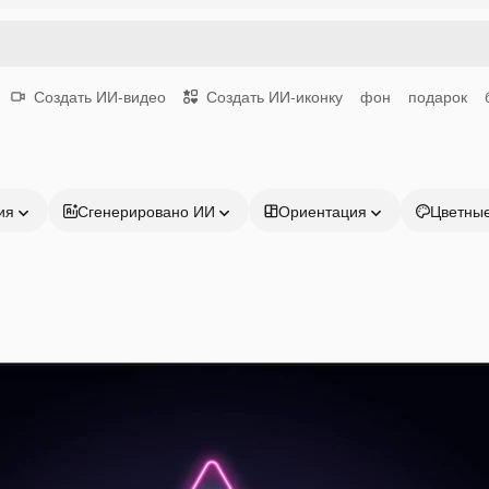
Создать ИИ-видео
Создать ИИ-иконку
фон
подарок
ия
Сгенерировано ИИ
Ориентация
Цветны
Продукция
Начать