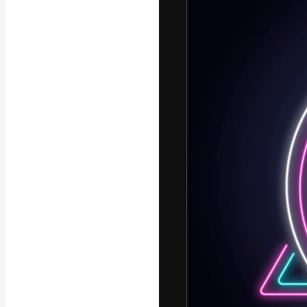
Креативная пл
ваших лучших 
подписчиков с
предприятий, а
Pусский