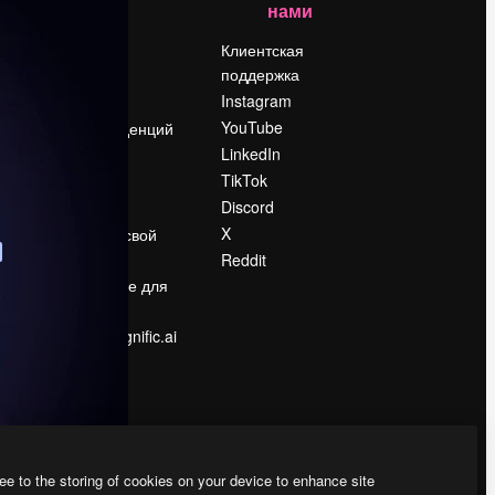
нами
Цены
о
О нас
Клиентская
поддержка
Reviews
Instagram
Вакансии
YouTube
Поиск тенденций
LinkedIn
Блог
TikTok
События
Discord
Slidesgo
ости
X
Продайте свой
контент
Reddit
в
Помещение для
прессы
Ищете magnific.ai
ee to the storing of cookies on your device to enhance site