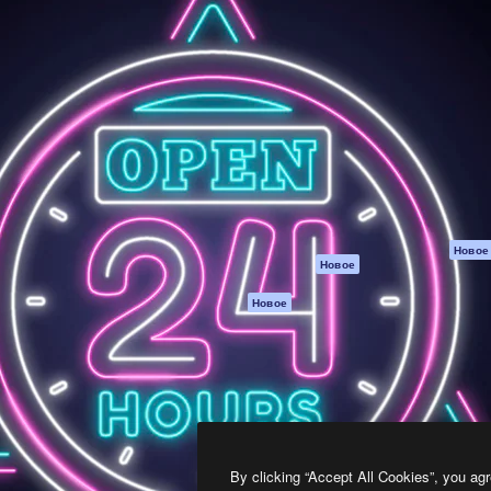
атформа для создания
Spaces
Academy
работ. Более 1 миллиона
ИИ-помощник
Документация п
реди креаторов,
Пакету ИИ
Генератор
гентств и студий.
изображений ИИ
Служба
поддержки
Генератор видео
ИИ
Условия и
положения
Генератор голоса
на основе ИИ
Политика
конфиденциальн
Стоковый контент
Оригиналы
MCP для
Новое
Новое
Claude/ChatGPT
Политика файло
cookie
Агенты
Новое
Центр доверия
API
Партнеры
Мобильное
приложение
Предприятие
Все инструменты
Magnific
By clicking “Accept All Cookies”, you agr