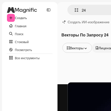
Создать
Создать ИИ-изображение
Главная
Поиск
Векторы По Запросу 24
Стоковый
Векторы
Лиценз
Посмотреть
Все изображения
Все инструменты
Векторы
Иллюстрации
Фотографии
PSD
Шаблоны
Мокапы
Видео
Видеоролик
Моушн-дизайн
Видеошаблоны
Иконки
3D-модели
Шрифты