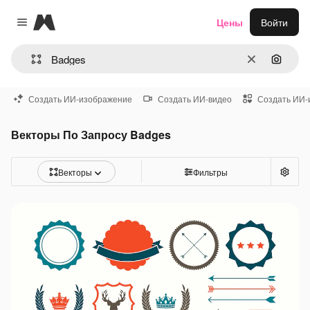
Magnific
Цены
Войти
Close menu
Очистить
Поиск 
Создать ИИ-изображение
Создать ИИ-видео
Создать ИИ-
Векторы По Запросу Badges
Векторы
Фильтры