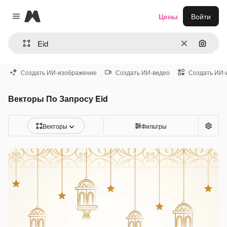
Magnific
Цены
Войти
Close menu
Очистить
Поиск 
Создать ИИ-изображение
Создать ИИ-видео
Создать ИИ-
Векторы По Запросу Eid
Векторы
Фильтры