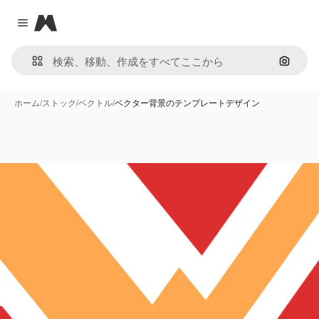
Magnific
Close menu
画像で
ホーム
/
ストック
/
ベクトル
/
ベクター背景のテンプレートデザイン