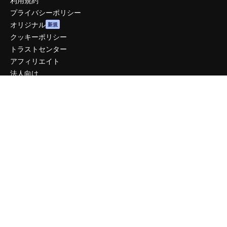
利用規約
プライバシーポリシー
オリジナル
新規
クッキーポリシー
トラストセンター
アフィリエイト
法人向け
運営
料金
会社概要
Reviews
採用情報
検索トレンド
ブログ
イベント
Slidesgo
コンテンツを販売する
プレスルーム