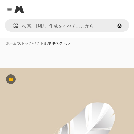
Magnific
Close menu
画像で
ホーム
/
ストック
/
ベクトル
/
羽毛ベクトル
Premium