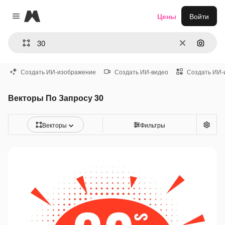
Magnific
Цены
Войти
Close menu
Очистить
Поиск 
Создать ИИ-изображение
Создать ИИ-видео
Создать ИИ-
Векторы По Запросу 30
Векторы
Фильтры