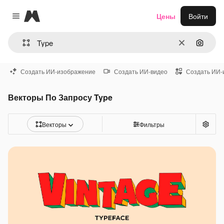
Magnific
Цены
Войти
Close menu
Очистить
Поиск 
Создать ИИ-изображение
Создать ИИ-видео
Создать ИИ-
Векторы По Запросу Type
Векторы
Фильтры