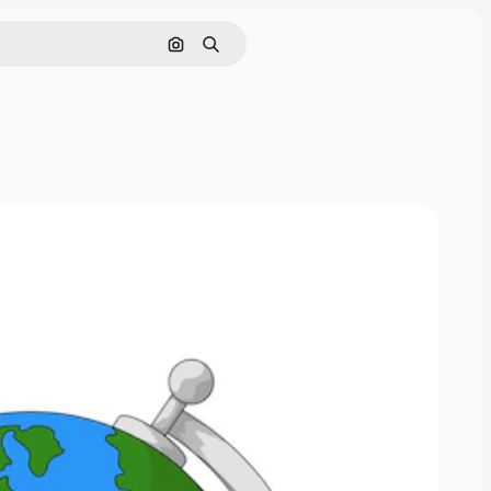
Поиск по изображению
Поиск