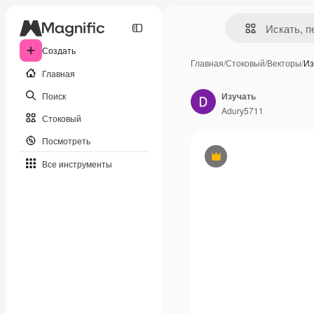
Создать
Главная
/
Стоковый
/
Векторы
/
Из
Главная
Поиск
Изучать
Adury5711
Стоковый
Посмотреть
Премиум
Все инструменты